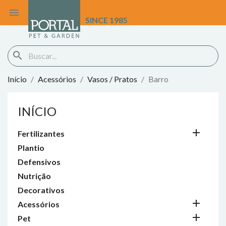

SINCE 1985
search
Início
Acessórios
Vasos / Pratos
Barro
INÍCIO

Fertilizantes
Plantio
Defensivos
Nutrição
Decorativos

Acessórios

Pet