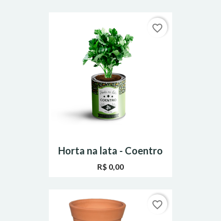
favorite_border
Horta na lata - Coentro
R$ 0,00
favorite_border