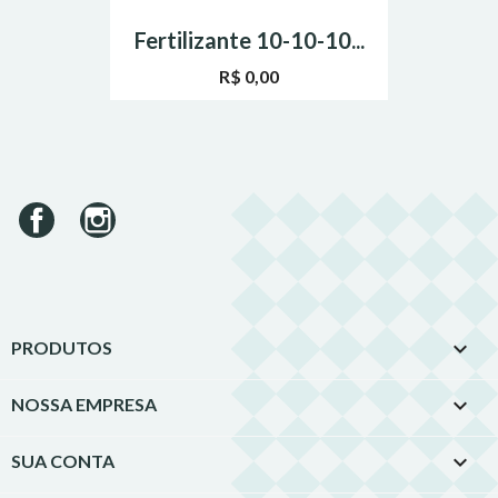
Fertilizante 10-10-10...
R$ 0,00
Facebook
Instagram

PRODUTOS

NOSSA EMPRESA

SUA CONTA