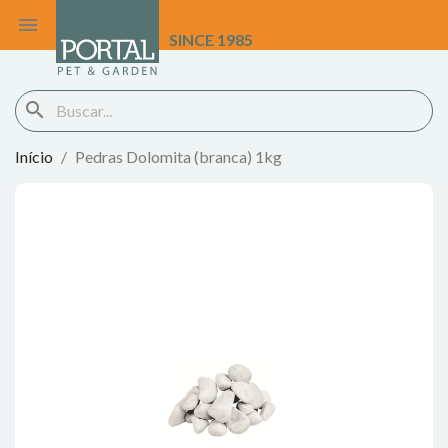

SINCE 1985
search
Início
Pedras Dolomita (branca) 1kg