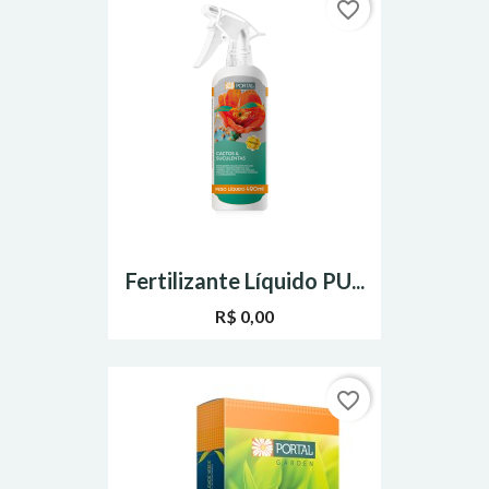
favorite_border
Fertilizante Líquido PU...
R$ 0,00
favorite_border