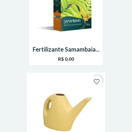
Fertilizante Samambaia...
R$ 0,00
favorite_border