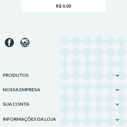
R$ 0,00
Facebook
Instagram

PRODUTOS

NOSSA EMPRESA

SUA CONTA
INFORMAÇÕES DA LOJA
keyboard_arrow_down